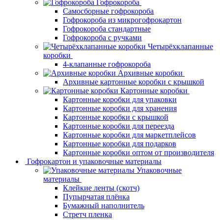
Гофрокороба
Самосборные гофрокороба
Гофрокороба из микрогофрокартон
Гофрокороба стандартные
Гофрокороба с ручками
Четырёхклапанные
коробки
4-клапанные гофрокороба
Архивные коробки
Архивные картонные коробки с крышкой
Картонные коробки
Картонные коробки для упаковки
Картонные коробки для хранения
Картонные коробки с крышкой
Картонные коробки для переезда
Картонные коробки для маркетплейсов
Картонные коробки для подарков
Картонные коробки оптом от производителя
Гофрокартон и упаковочные материалы
Упаковочные
материалы
Клейкие ленты (скотч)
Пупырчатая плёнка
Бумажный наполнитель
Стретч пленка