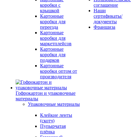
коробки с
соглашение
крышкой
Наши
Картонные
сертификаты/
коробки для
документы
переезда
Франшиза
Картонные
коробки для
маркетплейсов
Картонные
коробки для
подарков
Картонные
коробки оптом от
производителя
Гофрокартон и упаковочные
материалы
Упаковочные материалы
Клейкие ленты
(скотч)
Пупырчатая
плёнка