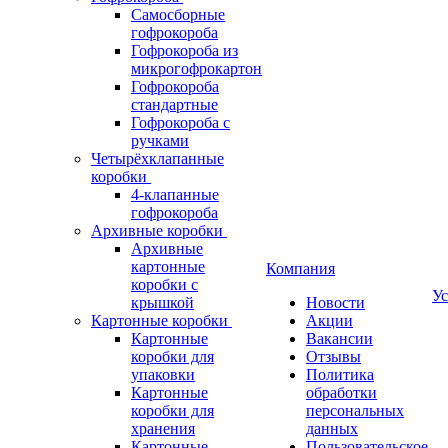
Самосборные
гофрокороба
Гофрокороба из
микрогофрокартон
Гофрокороба
стандартные
Гофрокороба с
ручками
Четырёхклапанные
коробки
4-клапанные
гофрокороба
Архивные коробки
Архивные
картонные
Компания
коробки с
Ус
крышкой
Новости
Картонные коробки
Акции
Картонные
Вакансии
коробки для
Отзывы
упаковки
Политика
Картонные
обработки
коробки для
персональных
хранения
данных
Картонные
Пользовательское