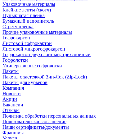
Упаковочные материалы
Клейкие ленты (скотч)
Пупырчатая плёнка
Бумажный наполнитель
Стретч пленка
Прочие упаковочные материалы
Гофрокартон
Листовой гофрокартон
Листовой микрогофрокартон
Гофрокартон двухслойный, трёхслойный
Гофролотки
Универсальные гофролотки
Пакеты
Пакеты с застежкой Зип-Лок (Zip-Lock)
Пакеты для курьеров
Компания
Новости
Акции
Вакансии
Отзывы
Политика обработки персональных данных
Пользовательское соглашение
Наши сертификаты/документы
Франшиза
Услуги