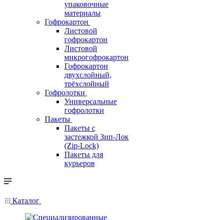
упаковочные
материалы
Гофрокартон
Листовой
гофрокартон
Листовой
микрогофрокартон
Гофрокартон
двухслойный,
трёхслойный
Гофролотки
Универсальные
гофролотки
Пакеты
Пакеты с
застежкой Зип-Лок
(Zip-Lock)
Пакеты для
курьеров
Каталог