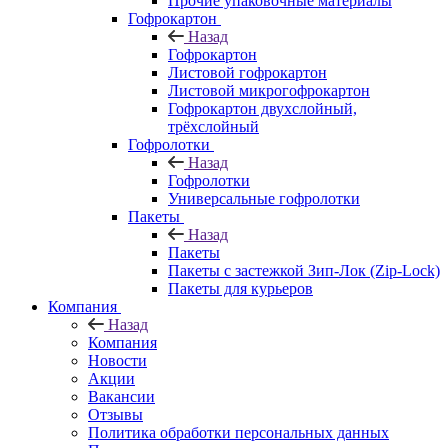
Прочие упаковочные материалы
Гофрокартон
Назад
Гофрокартон
Листовой гофрокартон
Листовой микрогофрокартон
Гофрокартон двухслойный,
трёхслойный
Гофролотки
Назад
Гофролотки
Универсальные гофролотки
Пакеты
Назад
Пакеты
Пакеты с застежкой Зип-Лок (Zip-Lock)
Пакеты для курьеров
Компания
Назад
Компания
Новости
Акции
Вакансии
Отзывы
Политика обработки персональных данных