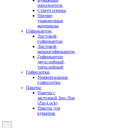
Бумажный
наполнитель
Стретч пленка
Прочие
упаковочные
материалы
Гофрокартон
Листовой
гофрокартон
Листовой
микрогофрокартон
Гофрокартон
двухслойный,
трёхслойный
Гофролотки
Универсальные
гофролотки
Пакеты
Пакеты с
застежкой Зип-Лок
(Zip-Lock)
Пакеты для
курьеров