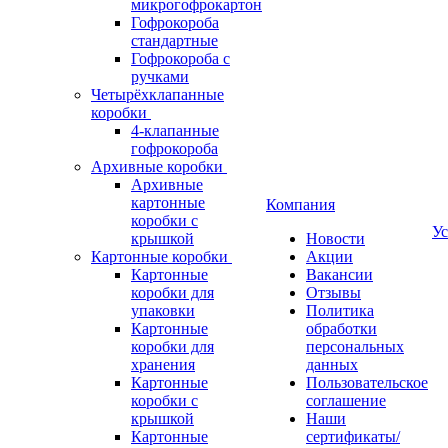
микрогофрокартон
Гофрокороба
стандартные
Гофрокороба с
ручками
Четырёхклапанные
коробки
4-клапанные
гофрокороба
Архивные коробки
Архивные
картонные
Компания
коробки с
Ус
крышкой
Новости
Картонные коробки
Акции
Картонные
Вакансии
коробки для
Отзывы
упаковки
Политика
Картонные
обработки
коробки для
персональных
хранения
данных
Картонные
Пользовательское
коробки с
соглашение
крышкой
Наши
Картонные
сертификаты/