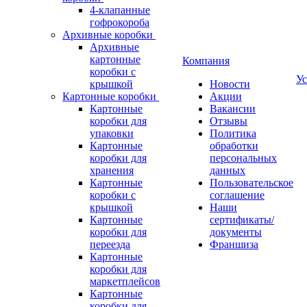
4-клапанные
гофрокороба
Архивные коробки
Архивные
картонные
Компания
коробки с
Ус
крышкой
Новости
Картонные коробки
Акции
Картонные
Вакансии
коробки для
Отзывы
упаковки
Политика
Картонные
обработки
коробки для
персональных
хранения
данных
Картонные
Пользовательское
коробки с
соглашение
крышкой
Наши
Картонные
сертификаты/
коробки для
документы
переезда
Франшиза
Картонные
коробки для
маркетплейсов
Картонные
коробки для