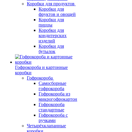
Коробки для продуктов
Коробки для
фруктов и овощей
Коробки для
пиццы
Коробки для
кондитерских
изделий
Коробки для
бутылок
Гофрокороба и картонные
коробки
Гофрокороба
Самосборные
гофрокороба
Гофрокороба из
микрогофрокартон
Гофрокороба
стандартные
Гофрокороба с
ручками
Четырёхклапанные
коробки