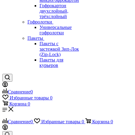
микрогофрокартон
Гофрокартон
двухслойный,
трёхслойный
Гофролотки
Универсальные
гофролотки
Пакеты
Пакеты с
застежкой Зип-Лок
(Zip-Lock)
Пакеты для
курьеров
Сравнение
0
Избранные товары
0
Корзина
0
Сравнение
0
Избранные товары
0
Корзина
0