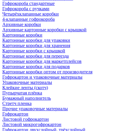
Гофрокороба стандартные
Гофрокороба с ручками
Четырёхклапанные коробки
4-клапанные гофрокороба
Архивные коробки
Архивные картонные коробки с крышкой
Картонные коробки
Картонные коробки для упаковки
Картонные коробки для хранения
Картонные коробки с крышкой
Картонные коробки для переезда
Картонные коробки для маркетплейсов
Картонные коробки для подарков
Картонные коробки оптом от производителя
Гофрокартон и упаковочные материалы
Упаковочные материалы
Клейкие ленты (скотч)
Пупырчатая плёнка
Бумажный наполнитель
Стретч пленка
Прочие упаковочные материалы
Гофрокартон
Листовой гофрокартон
Листовой микрогофрокартон
Гофрокартон двухслойный, трёхслойный