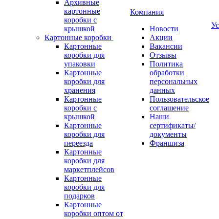
Архивные
картонные
Компания
коробки с
Ус
крышкой
Новости
Картонные коробки
Акции
Картонные
Вакансии
коробки для
Отзывы
упаковки
Политика
Картонные
обработки
коробки для
персональных
хранения
данных
Картонные
Пользовательское
коробки с
соглашение
крышкой
Наши
Картонные
сертификаты/
коробки для
документы
переезда
Франшиза
Картонные
коробки для
маркетплейсов
Картонные
коробки для
подарков
Картонные
коробки оптом от