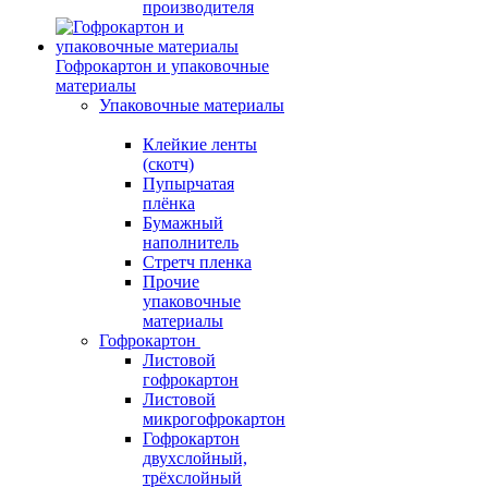
производителя
Гофрокартон и упаковочные
материалы
Упаковочные материалы
Клейкие ленты
(скотч)
Пупырчатая
плёнка
Бумажный
наполнитель
Стретч пленка
Прочие
упаковочные
материалы
Гофрокартон
Листовой
гофрокартон
Листовой
микрогофрокартон
Гофрокартон
двухслойный,
трёхслойный