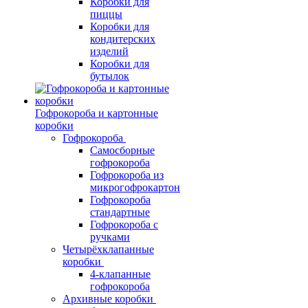
Коробки для
пиццы
Коробки для
кондитерских
изделий
Коробки для
бутылок
Гофрокороба и картонные
коробки
Гофрокороба
Самосборные
гофрокороба
Гофрокороба из
микрогофрокартон
Гофрокороба
стандартные
Гофрокороба с
ручками
Четырёхклапанные
коробки
4-клапанные
гофрокороба
Архивные коробки