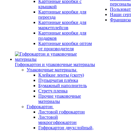
Картонные коробки с
персонал
крышкой
Пользоват
Картонные коробки для
Наши сер
переезда
Франшиза
Картонные коробки для
маркетплейсов
Картонные коробки для
подарков
Картонные коробки оптом
от производителя
Гофрокартон и упаковочные материалы
Упаковочные материалы
Клейкие ленты (скотч)
Пупырчатая плёнка
Бумажный наполнитель
Стретч пленка
Прочие упаковочные
материалы
Гофрокартон
Листовой гофрокартон
Листовой
микрогофрокартон
Гофрокартон двухслойный,