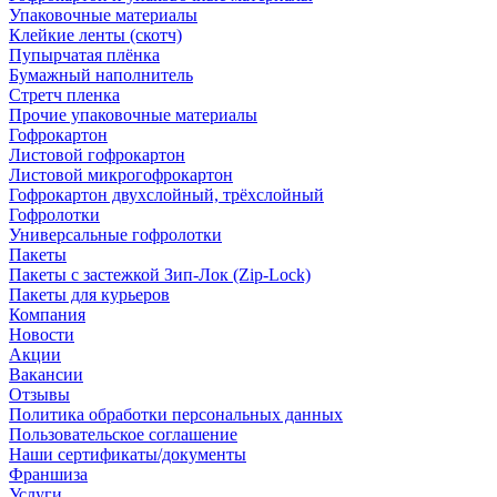
Упаковочные материалы
Клейкие ленты (скотч)
Пупырчатая плёнка
Бумажный наполнитель
Стретч пленка
Прочие упаковочные материалы
Гофрокартон
Листовой гофрокартон
Листовой микрогофрокартон
Гофрокартон двухслойный, трёхслойный
Гофролотки
Универсальные гофролотки
Пакеты
Пакеты с застежкой Зип-Лок (Zip-Lock)
Пакеты для курьеров
Компания
Новости
Акции
Вакансии
Отзывы
Политика обработки персональных данных
Пользовательское соглашение
Наши сертификаты/документы
Франшиза
Услуги