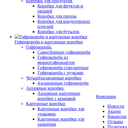
Коробки для продуктов
Коробки для фруктов и
овощей
Коробки для пиццы
Коробки для кондитерских
изделий
Коробки для бутылок
Гофрокороба и картонные коробки
Гофрокороба
Самосборные гофрокороба
Гофрокороба из
микрогофрокартон
Гофрокороба стандартные
Гофрокороба с ручками
Четырёхклапанные коробки
4-клапанные гофрокороба
Архивные коробки
Архивные картонные
Компания
коробки с крышкой
Картонные коробки
Новости
Картонные коробки для
Акции
упаковки
Вакансии
Картонные коробки для
Отзывы
хранения
Политика 