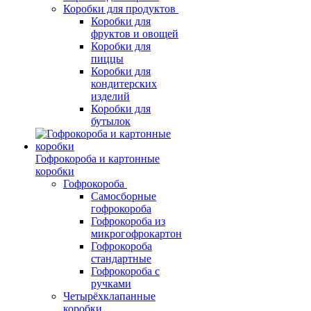
Коробки для продуктов
Коробки для
фруктов и овощей
Коробки для
пиццы
Коробки для
кондитерских
изделий
Коробки для
бутылок
Гофрокороба и картонные
коробки
Гофрокороба
Самосборные
гофрокороба
Гофрокороба из
микрогофрокартон
Гофрокороба
стандартные
Гофрокороба с
ручками
Четырёхклапанные
коробки