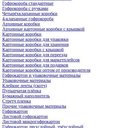
Гофрокороба стандартные
Гофрокороба с ручками
Четырёхклапанные коробки
4-клапанные гофрокороба
Архивные коробки
Архивные картонные коробки с крышкой
Картонные коробки
Картонные коробки для упаковки
Картонные коробки для хранения
Картонные коробки с крышкой
Картонные коробки для переезда
Картонные коробки для маркетплейсов
Картонные коробки для подарков
Картонные коробки оптом от производителя
Гофрокартон и упаковочные материалы
Упаковочные материалы
Клейкие ленты (скотч)
Пупырчатая плёнка
Бумажный наполнитель
Стретч пленка
Прочие упаковочные материалы
Гофрокартон
Листовой гофрокартон
Листовой микрогофрокартон
Гофрокартон двухслойный, трёхслойный