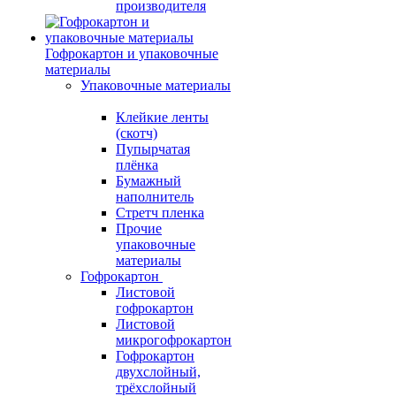
производителя
Гофрокартон и упаковочные
материалы
Упаковочные материалы
Клейкие ленты
(скотч)
Пупырчатая
плёнка
Бумажный
наполнитель
Стретч пленка
Прочие
упаковочные
материалы
Гофрокартон
Листовой
гофрокартон
Листовой
микрогофрокартон
Гофрокартон
двухслойный,
трёхслойный