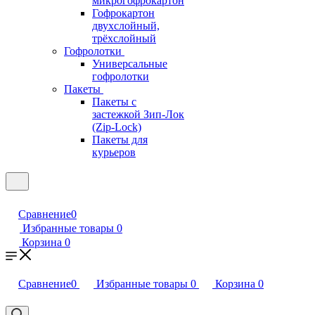
микрогофрокартон
Гофрокартон
двухслойный,
трёхслойный
Гофролотки
Универсальные
гофролотки
Пакеты
Пакеты с
застежкой Зип-Лок
(Zip-Lock)
Пакеты для
курьеров
Сравнение
0
Избранные товары
0
Корзина
0
Сравнение
0
Избранные товары
0
Корзина
0