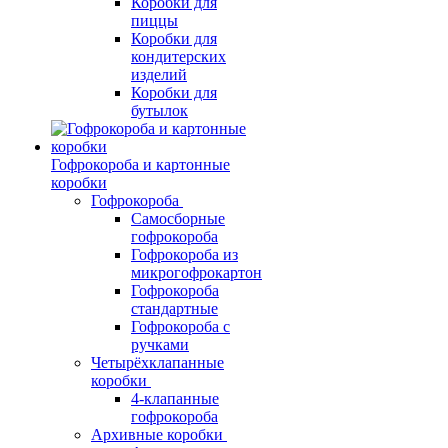
Коробки для
пиццы
Коробки для
кондитерских
изделий
Коробки для
бутылок
Гофрокороба и картонные
коробки
Гофрокороба
Самосборные
гофрокороба
Гофрокороба из
микрогофрокартон
Гофрокороба
стандартные
Гофрокороба с
ручками
Четырёхклапанные
коробки
4-клапанные
гофрокороба
Архивные коробки