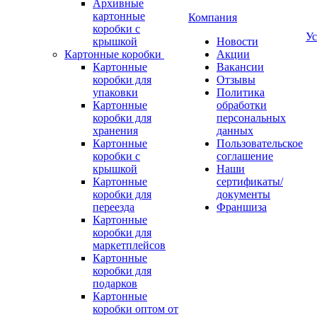
Архивные
картонные
Компания
коробки с
Ус
крышкой
Новости
Картонные коробки
Акции
Картонные
Вакансии
коробки для
Отзывы
упаковки
Политика
Картонные
обработки
коробки для
персональных
хранения
данных
Картонные
Пользовательское
коробки с
соглашение
крышкой
Наши
Картонные
сертификаты/
коробки для
документы
переезда
Франшиза
Картонные
коробки для
маркетплейсов
Картонные
коробки для
подарков
Картонные
коробки оптом от