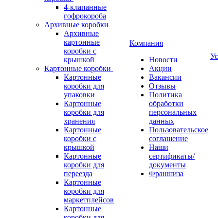
4-клапанные
гофрокороба
Архивные коробки
Архивные
картонные
Компания
коробки с
Ус
крышкой
Новости
Картонные коробки
Акции
Картонные
Вакансии
коробки для
Отзывы
упаковки
Политика
Картонные
обработки
коробки для
персональных
хранения
данных
Картонные
Пользовательское
коробки с
соглашение
крышкой
Наши
Картонные
сертификаты/
коробки для
документы
переезда
Франшиза
Картонные
коробки для
маркетплейсов
Картонные
коробки для