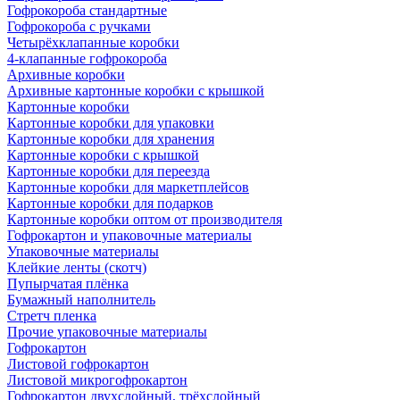
Гофрокороба стандартные
Гофрокороба с ручками
Четырёхклапанные коробки
4-клапанные гофрокороба
Архивные коробки
Архивные картонные коробки с крышкой
Картонные коробки
Картонные коробки для упаковки
Картонные коробки для хранения
Картонные коробки с крышкой
Картонные коробки для переезда
Картонные коробки для маркетплейсов
Картонные коробки для подарков
Картонные коробки оптом от производителя
Гофрокартон и упаковочные материалы
Упаковочные материалы
Клейкие ленты (скотч)
Пупырчатая плёнка
Бумажный наполнитель
Стретч пленка
Прочие упаковочные материалы
Гофрокартон
Листовой гофрокартон
Листовой микрогофрокартон
Гофрокартон двухслойный, трёхслойный