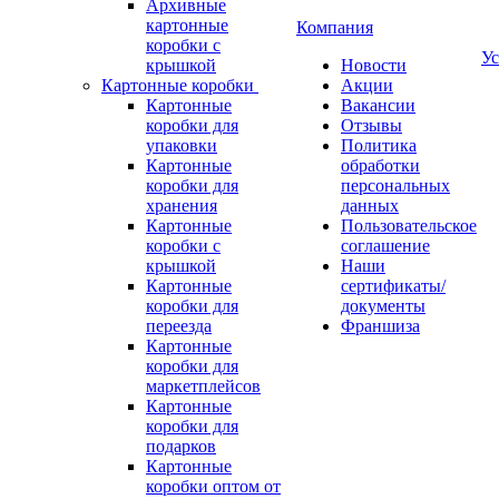
Архивные
картонные
Компания
коробки с
Ус
крышкой
Новости
Картонные коробки
Акции
Картонные
Вакансии
коробки для
Отзывы
упаковки
Политика
Картонные
обработки
коробки для
персональных
хранения
данных
Картонные
Пользовательское
коробки с
соглашение
крышкой
Наши
Картонные
сертификаты/
коробки для
документы
переезда
Франшиза
Картонные
коробки для
маркетплейсов
Картонные
коробки для
подарков
Картонные
коробки оптом от