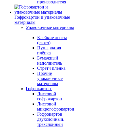
производителя
Гофрокартон и упаковочные
материалы
Упаковочные материалы
Клейкие ленты
(скотч)
Пупырчатая
плёнка
Бумажный
наполнитель
Стретч пленка
Прочие
упаковочные
материалы
Гофрокартон
Листовой
гофрокартон
Листовой
микрогофрокартон
Гофрокартон
двухслойный,
трёхслойный