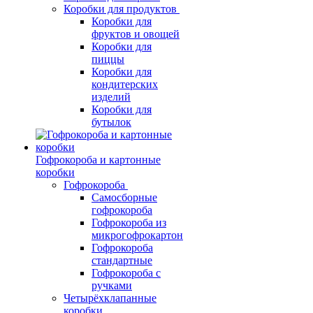
Коробки для продуктов
Коробки для
фруктов и овощей
Коробки для
пиццы
Коробки для
кондитерских
изделий
Коробки для
бутылок
Гофрокороба и картонные
коробки
Гофрокороба
Самосборные
гофрокороба
Гофрокороба из
микрогофрокартон
Гофрокороба
стандартные
Гофрокороба с
ручками
Четырёхклапанные
коробки