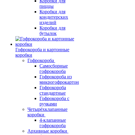
Коробки для
пиццы
Коробки для
кондитерских
изделий
Коробки для
бутылок
Гофрокороба и картонные
коробки
Гофрокороба
Самосборные
гофрокороба
Гофрокороба из
микрогофрокартон
Гофрокороба
стандартные
Гофрокороба с
ручками
Четырёхклапанные
коробки
4-клапанные
гофрокороба
Архивные коробки