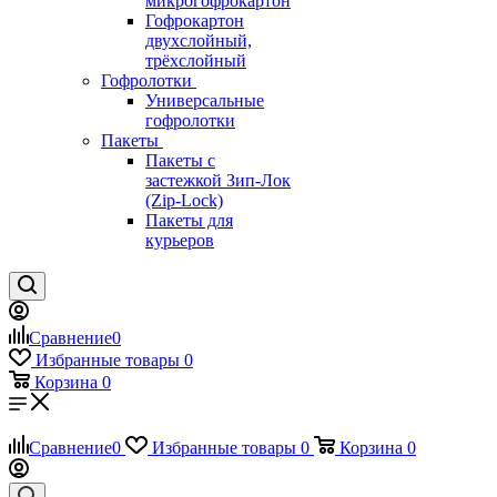
микрогофрокартон
Гофрокартон
двухслойный,
трёхслойный
Гофролотки
Универсальные
гофролотки
Пакеты
Пакеты с
застежкой Зип-Лок
(Zip-Lock)
Пакеты для
курьеров
Сравнение
0
Избранные товары
0
Корзина
0
Сравнение
0
Избранные товары
0
Корзина
0