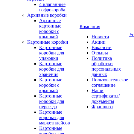
4-клапанные
гофрокороба
Архивные коробки
Архивные
картонные
Компания
коробки с
Ус
крышкой
Новости
Картонные коробки
Акции
Картонные
Вакансии
коробки для
Отзывы
упаковки
Политика
Картонные
обработки
коробки для
персональных
хранения
данных
Картонные
Пользовательское
коробки с
соглашение
крышкой
Наши
Картонные
сертификаты/
коробки для
документы
переезда
Франшиза
Картонные
коробки для
маркетплейсов
Картонные
коробки для