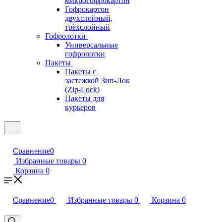
микрогофрокартон
Гофрокартон
двухслойный,
трёхслойный
Гофролотки
Универсальные
гофролотки
Пакеты
Пакеты с
застежкой Зип-Лок
(Zip-Lock)
Пакеты для
курьеров
Сравнение
0
Избранные товары
0
Корзина
0
Сравнение
0
Избранные товары
0
Корзина
0