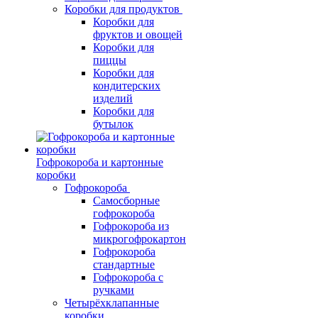
Коробки для продуктов
Коробки для
фруктов и овощей
Коробки для
пиццы
Коробки для
кондитерских
изделий
Коробки для
бутылок
Гофрокороба и картонные
коробки
Гофрокороба
Самосборные
гофрокороба
Гофрокороба из
микрогофрокартон
Гофрокороба
стандартные
Гофрокороба с
ручками
Четырёхклапанные
коробки