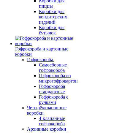
Коробки для
пиццы
Коробки для
кондитерских
изделий
Коробки для
бутылок
Гофрокороба и картонные
коробки
Гофрокороба
Самосборные
гофрокороба
Гофрокороба из
микрогофрокартон
Гофрокороба
стандартные
Гофрокороба с
ручками
Четырёхклапанные
коробки
4-клапанные
гофрокороба
Архивные коробки