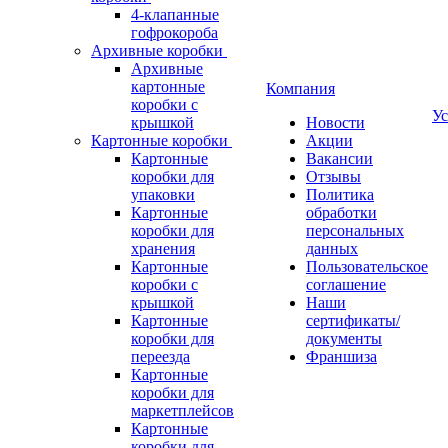
4-клапанные
гофрокороба
Архивные коробки
Архивные
картонные
Компания
коробки с
Ус
крышкой
Новости
Картонные коробки
Акции
Картонные
Вакансии
коробки для
Отзывы
упаковки
Политика
Картонные
обработки
коробки для
персональных
хранения
данных
Картонные
Пользовательское
коробки с
соглашение
крышкой
Наши
Картонные
сертификаты/
коробки для
документы
переезда
Франшиза
Картонные
коробки для
маркетплейсов
Картонные
коробки для