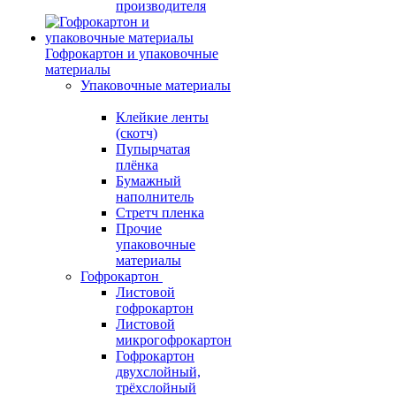
производителя
Гофрокартон и упаковочные
материалы
Упаковочные материалы
Клейкие ленты
(скотч)
Пупырчатая
плёнка
Бумажный
наполнитель
Стретч пленка
Прочие
упаковочные
материалы
Гофрокартон
Листовой
гофрокартон
Листовой
микрогофрокартон
Гофрокартон
двухслойный,
трёхслойный