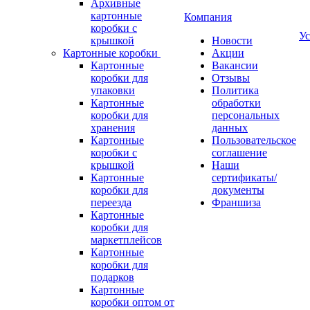
Архивные
картонные
Компания
коробки с
Ус
крышкой
Новости
Картонные коробки
Акции
Картонные
Вакансии
коробки для
Отзывы
упаковки
Политика
Картонные
обработки
коробки для
персональных
хранения
данных
Картонные
Пользовательское
коробки с
соглашение
крышкой
Наши
Картонные
сертификаты/
коробки для
документы
переезда
Франшиза
Картонные
коробки для
маркетплейсов
Картонные
коробки для
подарков
Картонные
коробки оптом от