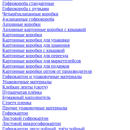
Гофрокороба стандартные
Гофрокороба с ручками
Четырёхклапанные коробки
4-клапанные гофрокороба
Архивные коробки
Архивные картонные коробки с крышкой
Картонные коробки
Картонные коробки для упаковки
Картонные коробки для хранения
Картонные коробки с крышкой
Картонные коробки для переезда
Картонные коробки для маркетплейсов
Картонные коробки для подарков
Картонные коробки оптом от производителя
Гофрокартон и упаковочные материалы
Упаковочные материалы
Клейкие ленты (скотч)
Пупырчатая плёнка
Бумажный наполнитель
Стретч пленка
Прочие упаковочные материалы
Гофрокартон
Листовой гофрокартон
Листовой микрогофрокартон
Гофрокартон двухслойный, трёхслойный